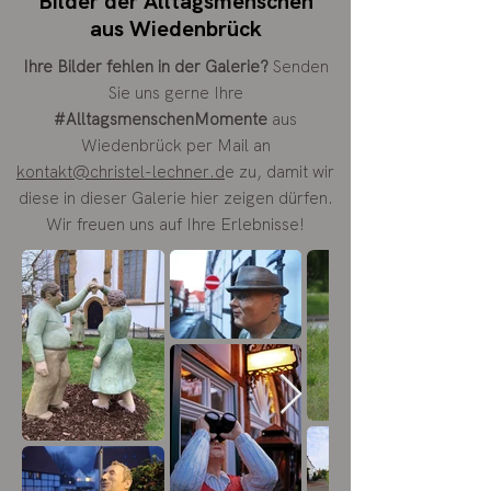
Bilder der Alltagsmenschen
aus Wiedenbrück
Ihre Bilder fehlen in der Galerie?
Senden
Sie uns gerne Ihre
#AlltagsmenschenMomente
aus
Wiedenbrück per Mail an
kontakt@christel-lechner.d
e zu, damit wir
diese in dieser Galerie hier zeigen dürfen.
Wir freuen uns auf Ihre Erlebnisse!