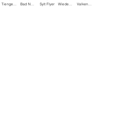
Tiengen Flyer
Bad Nenndorf Flyer
Sylt Flyer
Wiedenbrück Flyer
Valkenburg Flyer
Frau Ursula B.
Wir hatten heute einen wunderschönen Tag
mit Ihren Alltagsmenschen in Rheda-
Wiedenbrück. So liebevoll und toll gestaltet!
Herzlichen Dank