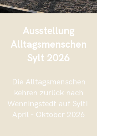
Ausstellung
Alltagsmenschen
Sylt 2026
Die Alltagsmenschen
kehren zurück nach
Wenningstedt auf Sylt!
April - Oktober 2026
Fast schon zur zweiten Heimat ist die