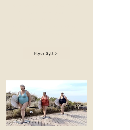
Stadt Wenn
ingstedt auf Sy
lt für die
Alltagsmenschen geworden.
Entdecken Sie unsere neuen
Installationen und genießen Sie den
besonderen Charme der Insel.
Flyer Sylt >