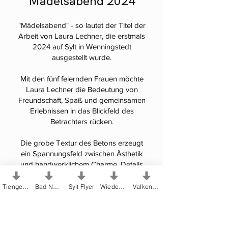
Mädelsabend 2024
"Mädelsabend" - so lautet der Titel der
Arbeit von Laura Lechner, die erstmals
2024 auf Sylt in Wenningstedt
ausgestellt wurde.
Mit den fünf feiernden Frauen möchte
Laura Lechner die Bedeutung von
Freundschaft, Spaß und gemeinsamen
Erlebnissen in das Blickfeld des
Betrachters rücken.
Die grobe Textur des Betons erzeugt
ein Spannungsfeld zwischen Ästhetik
und handwerklichem Charme. Details
und bewusst erzeugte Unebenheiten
lassen die Tanzenden lebendiger
Tiengen Flyer
Bad Nenndorf Flyer
Sylt Flyer
Wiedenbrück Flyer
Valkenburg Flyer
erscheinen und vermitteln gleichzeitig
eine gewisse Robustheit und
Beständigkeit.