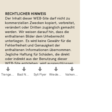
RECHTLICHER HINWEIS
Der Inhalt dieser WEB-Site darf nicht zu
kommerziellen Zwecken kopiert, verbreitet,
verändert oder Dritten zugänglich gemacht
werden. Wir weisen darauf hin, dass die
enthaltenen Bilder dem Urheberrecht
unterliegen. Es wird keine Gewähr für die
Fehlerfreiheit und Genauigkeit der
enthaltenen Informationen übernommen.
Jegliche Haftung für Schäden, die direkt
oder indirekt aus der Benutzung dieser
WEB-Site entstehen, wird ausgeschlossen.
Es wird ferner darauf hingewiesen, dass
alle Seiten bzw. Seitenbestandteile dem
Tiengen Flyer
Bad Nenndorf Flyer
Sylt Flyer
Wiedenbrück Flyer
Valkenburg Flyer
Urheberrecht des Autors unterliegen und
für die Verwendung von Quellen Dritter
entsprechende Nutzungsrechte bestehen.
BILDNACHWEIS
Bilder Startseite:
Heike Moellers Fine Art
Photography