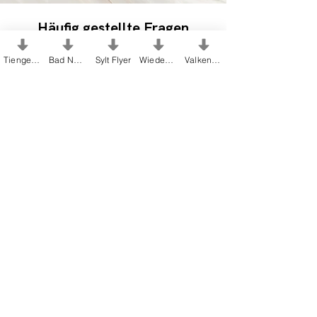
Häufig gestellte Fragen
finden Sie hier:
Tiengen Flyer
Bad Nenndorf Flyer
Sylt Flyer
Wiedenbrück Flyer
Valkenburg Flyer
FAQ's Alltagsmenschen
Schreiben Sie uns:
Tel:
+49 2302 75022
•
kontakt@alltagsmenschen.de
•
Stoltenbergstraße 15 • 58456 Witten,
Deutschland