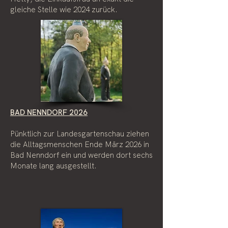
gleiche Stelle wie 2024 zurück.
BAD NENNDORF 2026
Pünktlich zur Landesgartenschau ziehen
die Alltagsmenschen Ende März 2026 in
Bad Nenndorf ein und werden dort sechs
Monate lang ausgestellt.