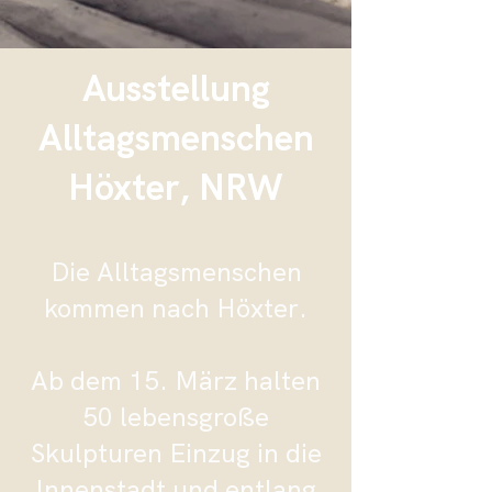
Ausstellung
Alltagsmenschen
Höxter, NRW
Die Alltagsmenschen
kommen nach Höxter.
Ab dem 15. März halten
50 lebensgroße
Skulpturen Einzug in die
Innenstadt und entlang