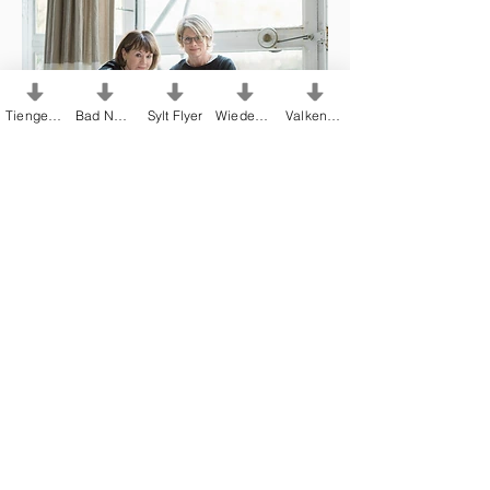
Tiengen Flyer
Bad Nenndorf Flyer
Sylt Flyer
Wiedenbrück Flyer
Valkenburg Flyer
Bilder der Alltagsmenschen in
Höxter
Ihre Bilder fehlen in der Galerie?
Senden
Sie uns gerne Ihre
#AlltagsmenschenMomente
per Mail an
kontakt@alltagsmenschen
e zu, damit
wir diese hier zeigen dürfen. Wir freuen
uns auf Ihre Erlebnisse!