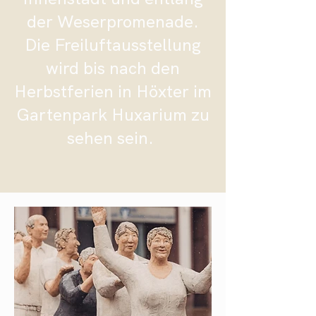
der Weserpromenade.
Die Freiluftausstellung
wird bis nach den
Herbstferien in Höxter im
Gartenpark Huxarium zu
sehen sein.