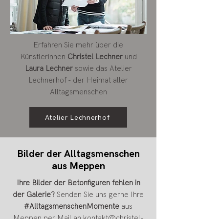
Erfahren Sie mehr über die
Künstlerinnen
Christel Lechner
und
Laura Lechner
sowie das Atelier
Lechnerhof - der Heimat aller
Alltagsmenschen
Atelier Lechnerhof
Bilder der Alltagsmenschen
aus Meppen
Ihre Bilder der Betonfiguren fehlen in
der Galerie?
Senden Sie uns gerne Ihre
#AlltagsmenschenMomente
aus
Meppen per Mail an
kontakt@christel-